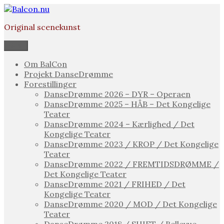
Videre
til
Original scenekunst
indhold
Menu
Om BalCon
Projekt DanseDrømme
Forestillinger
DanseDrømme 2026 – DYR – Operaen
DanseDrømme 2025 – HÅB – Det Kongelige
Teater
DanseDrømme 2024 – Kærlighed / Det
Kongelige Teater
DanseDrømme 2023 / KROP / Det Kongelige
Teater
DanseDrømme 2022 / FREMTIDSDRØMME /
Det Kongelige Teater
DanseDrømme 2021 / FRIHED / Det
Kongelige Teater
DanseDrømme 2020 / MOD / Det Kongelige
Teater