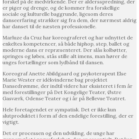
forskel på de medvirkende. Der er aldersspredning, der
er piger og drenge, og de kommer fra forskellige
sociale og kulturelle baggrunde, ligesom deres
danseerfaring strækker sig fra dem, der nærmest aldrig
har danset til de næsten professionelle.
Marluze da Cruz har koreograferet og har udnyttet de
enkeltes kompetencer, så både hiphop, step, ballet og
moderne dans er repræsenteret. Der slås kolbøtter,
springes og løbes, stås stille alt imens, man hører de
unges fortællinger som lydbånd til dansen.
Koreograf Anette Abildgaard og psykoterapeut Else
Marie Wester er idékvinderne bag projektet
Dansedrømme, der indtil videre har eksisteret i fem år
med forestillinger på Det Kongelige Teater, Østre
Gasværk, Odense Teater og i år på Bellevue Teatret.
Hele foretagendet er sympatisk. Det er ikke kun
slutproduktet i form af den endelige forestilling, der er
vigtigt.
Det er processen og den udvikling, de unge har