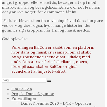
unge, i grupper eller enkeltvis, bevæger sit op i mod
musikken. Trin og bevægelsesmønstre er set før, men
det gør ikke noget, for drømmene får liv.
“Shift” er blevet til en fin opvisning i hvad dans kan gøre
ved os – og viser også, hvor mange historier, der
gemmer sig i kroppen, når trin og musik mødes.
God oplevelse.
Foreningen BalCon er skabt som en platform
hvor dans og musik er i samspil om at skabe
ny og spændende scenekunst. I dialog med
andre kunstarter f.eks. billedkunst, opera,
skuespil o.s.v. skaber BalCon original
scenekunst af højeste kvalitet.
Søg
Søg
efter:
Om BalCon
Projekt DanseDrømme
Forestillinger
DanseDrømme 2026 – DYR – Operaen