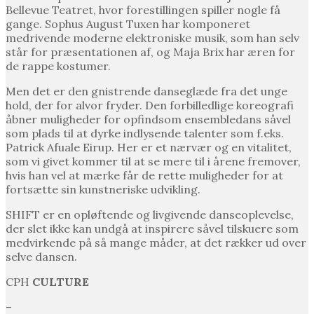
Bellevue Teatret, hvor forestillingen spiller nogle få
gange. Sophus August Tuxen har komponeret
medrivende moderne elektroniske musik, som han selv
står for præsentationen af, og Maja Brix har æren for
de rappe kostumer.
Men det er den gnistrende danseglæde fra det unge
hold, der for alvor fryder. Den forbilledlige koreografi
åbner muligheder for opfindsom ensembledans såvel
som plads til at dyrke indlysende talenter som f.eks.
Patrick Afuale Eirup. Her er et nærvær og en vitalitet,
som vi givet kommer til at se mere til i årene fremover,
hvis han vel at mærke får de rette muligheder for at
fortsætte sin kunstneriske udvikling.
SHIFT er en opløftende og livgivende danseoplevelse,
der slet ikke kan undgå at inspirere såvel tilskuere som
medvirkende på så mange måder, at det rækker ud over
selve dansen.
CPH
CULTURE
–