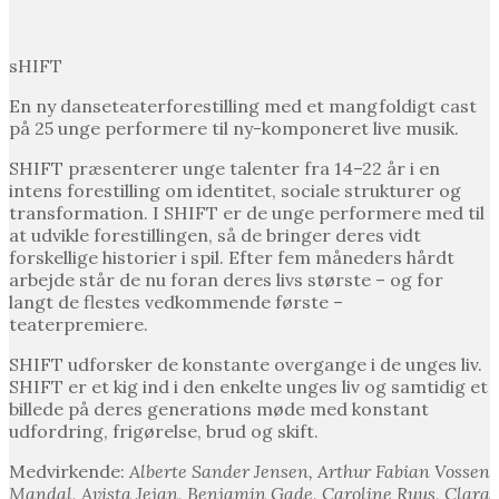
sHIFT
En ny danseteaterforestilling med et mangfoldigt cast
på 25 unge performere til ny-komponeret live musik.
SHIFT præsenterer unge talenter fra 14–22 år i en
intens forestilling om identitet, sociale strukturer og
transformation. I SHIFT er de unge performere med til
at udvikle forestillingen, så de bringer deres vidt
forskellige historier i spil. Efter fem måneders hårdt
arbejde står de nu foran deres livs største – og for
langt de flestes vedkommende første –
teaterpremiere.
SHIFT udforsker de konstante overgange i de unges liv.
SHIFT er et kig ind i den enkelte unges liv og samtidig et
billede på deres generations møde med konstant
udfordring, frigørelse, brud og skift.
Medvirkende:
Alberte Sander Jensen, Arthur Fabian Vossen
Mandal, Avista Jejan, Benjamin Gade, Caroline Ruus, Clara