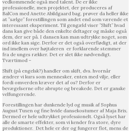
vedkommende også med talent. De er ikke
professionelle, men projektet, der produceres af
BalCon med Anette Abildgaard bag, prøver da heller ikke
at ”sælge” forestillingen som andet end som værende et
interessant eksperiment. Til gengæld viser ”Shift” hvad
dans kan give både den enkelte deltager og måske også
dem, der ser på. I dansen kan man udtrykke noget, som
ord ikke kan sige. Derfor er det også overflødigt, at der
ind imellem over højtaleren er forklarende stemmer
fra de unges rækker. Det er slet ikke nødvendigt.
Tværtimod –
Shift (på engelsk?) handler om skift, dvs. hvornår
ændrer vi kurs som mennesker, enten med vilje, eller
fordi omverden kræver det af os? Derfor er
bevægelserne ofte abrupte og breakede. Det er ganske
velfungerende.
Forestillingen har dunkende lyd og musik af Sophus
August Tuxen og fine hvide dansekostumer af Maja Brix.
Dermed er hele udtrykket professionelt. Også lyset har
alle de smarte effekter, som vi kender fra store, dyre
produktioner. Det hele er der og fungerer flot, mens de