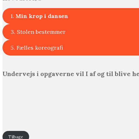
1.
Min krop i dansen
3. Stolen bestemmer
5. Fælles koreografi
Undervejs i opgaverne vil I af og til blive h
Tilbage