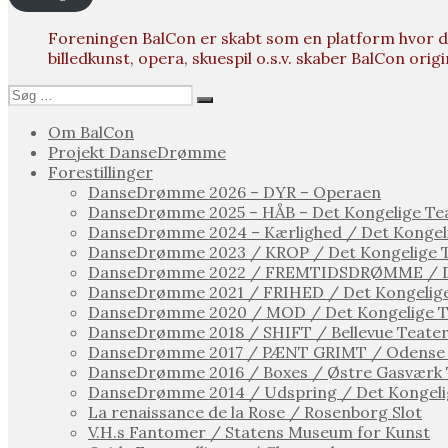
Foreningen BalCon er skabt som en platform hvor da
billedkunst, opera, skuespil o.s.v. skaber BalCon orig
Søg
Søg
efter:
Om BalCon
Projekt DanseDrømme
Forestillinger
DanseDrømme 2026 – DYR – Operaen
DanseDrømme 2025 – HÅB – Det Kongelige Te
DanseDrømme 2024 – Kærlighed / Det Kongel
DanseDrømme 2023 / KROP / Det Kongelige 
DanseDrømme 2022 / FREMTIDSDRØMME / De
DanseDrømme 2021 / FRIHED / Det Kongelige
DanseDrømme 2020 / MOD / Det Kongelige T
DanseDrømme 2018 / SHIFT / Bellevue Teate
DanseDrømme 2017 / PÆNT GRIMT / Odense 
DanseDrømme 2016 / Boxes / Østre Gasværk 
DanseDrømme 2014 / Udspring / Det Kongeli
La renaissance de la Rose / Rosenborg Slot
V.H.s Fantomer / Statens Museum for Kunst