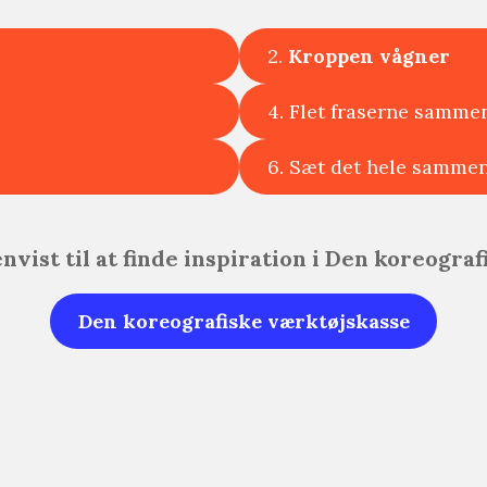
2.
Kroppen vågner
4. Flet fraserne samme
6. Sæt det hele samme
envist til at finde inspiration i Den koreogra
Den koreografiske værktøjskasse