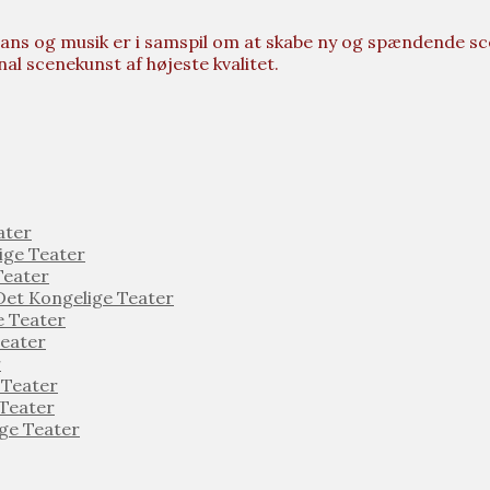
ns og musik er i samspil om at skabe ny og spændende sce
inal scenekunst af højeste kvalitet.
ater
ige Teater
Teater
t Kongelige Teater
 Teater
eater
r
Teater
Teater
ge Teater