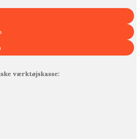
n
n
fiske værktøjskasse: