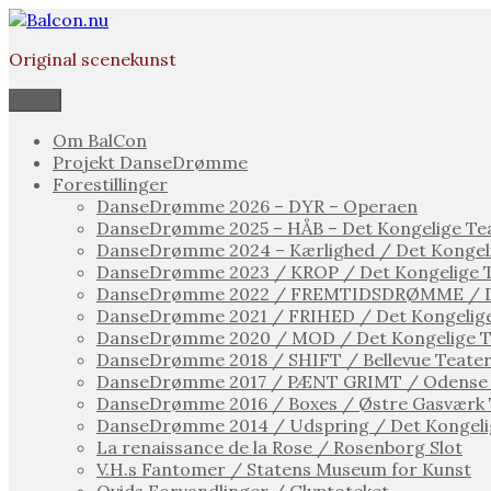
Videre
til
Original scenekunst
indhold
Menu
Om BalCon
Projekt DanseDrømme
Forestillinger
DanseDrømme 2026 – DYR – Operaen
DanseDrømme 2025 – HÅB – Det Kongelige Te
DanseDrømme 2024 – Kærlighed / Det Kongel
DanseDrømme 2023 / KROP / Det Kongelige 
DanseDrømme 2022 / FREMTIDSDRØMME / De
DanseDrømme 2021 / FRIHED / Det Kongelige
DanseDrømme 2020 / MOD / Det Kongelige T
DanseDrømme 2018 / SHIFT / Bellevue Teate
DanseDrømme 2017 / PÆNT GRIMT / Odense 
DanseDrømme 2016 / Boxes / Østre Gasværk 
DanseDrømme 2014 / Udspring / Det Kongeli
La renaissance de la Rose / Rosenborg Slot
V.H.s Fantomer / Statens Museum for Kunst